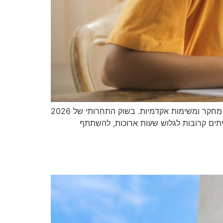
בחירת חבילת אינטרנט מתאימה היא החלטה חשובה עבור סטודנטים שצריכים חיבור יציב ואמין לצורך לימודים מקוונים, מחקר ומשימות אקדמיות. בשוק התחרותי של 2026
תים קרובות לגלוש שעות ארוכות, להשתתף